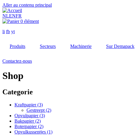
Aller au contenu principal
NL
EN
FR
0 élément
li
fb
yt
Produits
Secteurs
Machinerie
Sur Demapack
Contactez-nous
Shop
Categorie
Kraftpapier
(3)
Gestreept
(2)
Opvulpapier
(3)
Bakpapier
(2)
Boterpapier
(2)
Opvulkussentjes
(1)