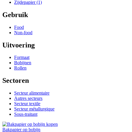
Zijdepapier
(1)
Gebruik
Food
Non-food
Uitvoering
Formaat
Bobijnen
Rollen
Sectoren
Secteur alimentaire
Autres secteurs
Secteur textile
Secteur métallurgique
Sous-traitant
Bakpapier op bobijn