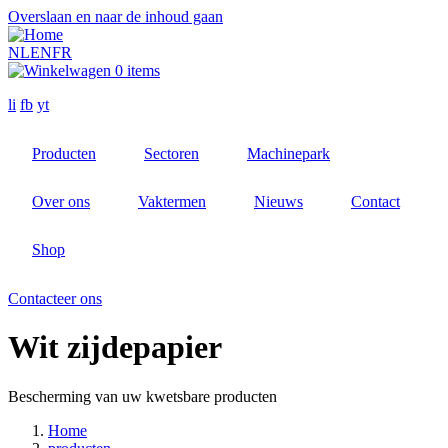
Overslaan en naar de inhoud gaan
NL
EN
FR
0 items
li
fb
yt
Producten
Sectoren
Machinepark
Over ons
Vaktermen
Nieuws
Contact
Shop
Contacteer ons
Wit zijdepapier
Bescherming van uw kwetsbare producten
Home